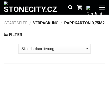
Zum
Inhalt
springen
STARTSEITE
/
VERPACKUNG
/
PAPPKARTON 0,75M2
FILTER