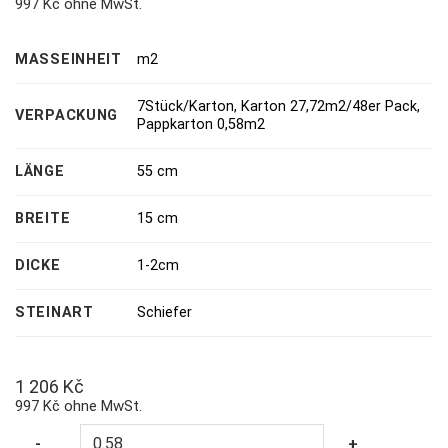
997 Kč ohne MwSt.
MASSEINHEIT
m2
7Stück/Karton
,
Karton 27,72m2/48er Pack
,
VERPACKUNG
Pappkarton 0,58m2
LÄNGE
55 cm
BREITE
15 cm
DICKE
1-2cm
STEINART
Schiefer
1 206
Kč
997 Kč ohne MwSt.
Quantity
-
+