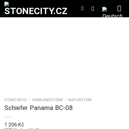
Zum
Inhalt
springen
STARTSEITE
/
VERBLENDSTEINE
/
NATURSTEIN
Schiefer Panama BC-08
1 206
Kč