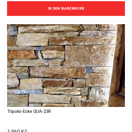
537 Kč ohne MwSt.
IN DEN WARENKORB
Tripolis-Ecke QUA-23R
1 960
Kč