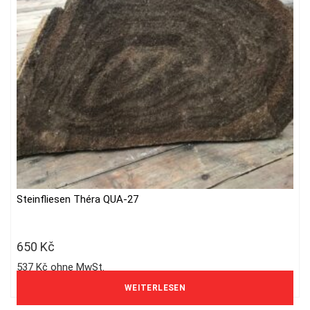
Nicht vorrätig
Steinfliesen Théra QUA-27
650
Kč
537 Kč ohne MwSt.
WEITERLESEN