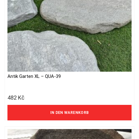
Antik Garten XL – QUA-39
482
Kč
398 Kč ohne MwSt.
IN DEN WARENKORB