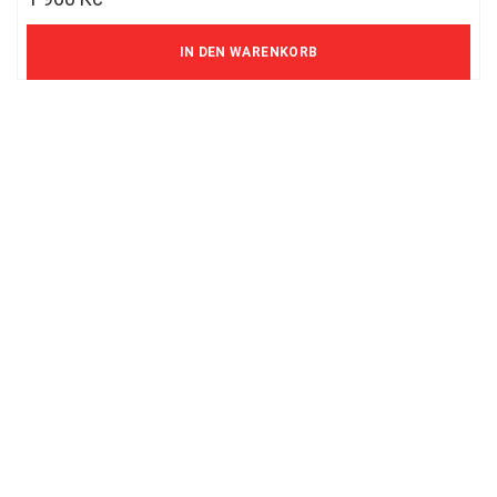
1 620 Kč ohne MwSt.
IN DEN WARENKORB