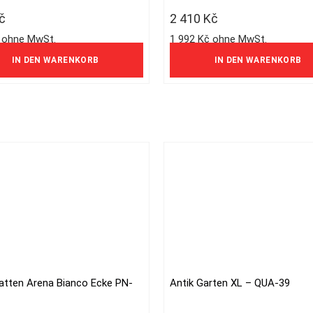
č
2 410
Kč
 ohne MwSt.
1 992 Kč ohne MwSt.
IN DEN WARENKORB
IN DEN WARENKORB
latten Arena Bianco Ecke PN-
Antik Garten XL – QUA-39