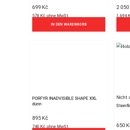
699
Kč
2 05
578 Kč ohne MwSt.
1 694 
IN DEN WARENKORB
Nicht 
PORFYR INADVISIBLE SHAPE XXL
dünn
Steinf
895
Kč
650
K
740 Kč ohne MwSt.