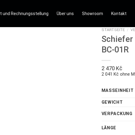
t und Rechnungsstellung
Über uns
Showroom
Kontakt
STARTSEITE
/
V
Schiefer
BC-01R
2 470
Kč
2 041 Kč ohne M
MASSEINHEIT
GEWICHT
VERPACKUNG
LÄNGE