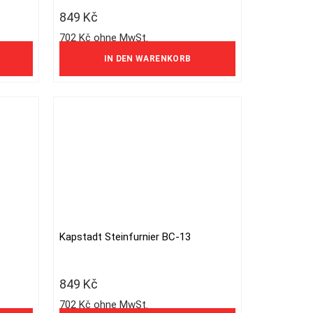
849
Kč
702 Kč ohne MwSt.
IN DEN WARENKORB
Kapstadt Steinfurnier BC-13
849
Kč
702 Kč ohne MwSt.