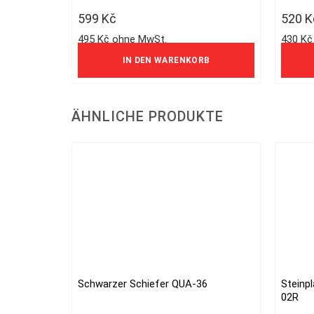
599
Kč
520
K
495 Kč ohne MwSt.
430 Kč
IN DEN WARENKORB
ÄHNLICHE PRODUKTE
Schwarzer Schiefer QUA-36
Steinp
02R