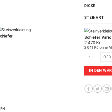
DICKE
STEINART
Schiefer Vario
2 470
Kč
2 041 Kč ohne M
Quantity
-
IN DEN WA
NEN