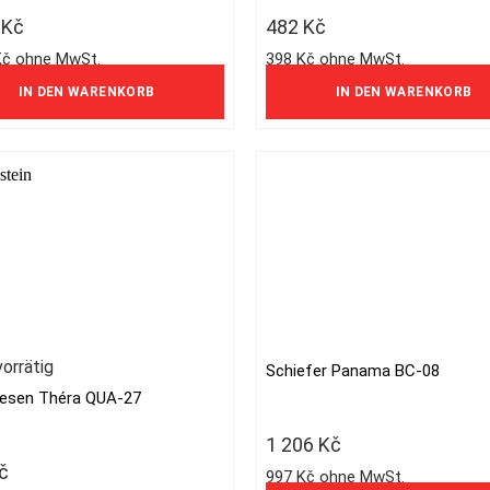
0
Kč
482
Kč
Kč ohne MwSt.
398 Kč ohne MwSt.
IN DEN WARENKORB
IN DEN WARENKORB
vorrätig
Schiefer Panama BC-08
liesen Théra QUA-27
1 206
Kč
č
997 Kč ohne MwSt.