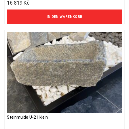
16 819
Kč
13 900 Kč ohne MwSt.
IN DEN WARENKORB
Steinmulde U-21 klein
Dieses
Produkt