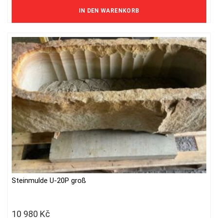
13 711 Kč ohne MwSt.
IN DEN WARENKORB
Steinmulde U-20P groß
10 980
Kč