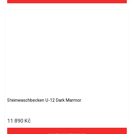
Steinwaschbecken U-12 Dark Marmor
11 890
Kč
9 826 Kč ohne MwSt.