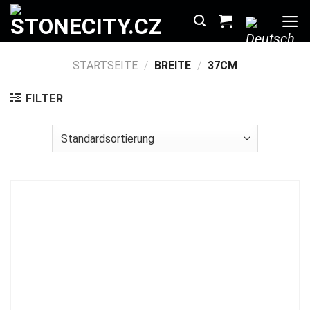
Zum
Inhalt
springen
STARTSEITE
/
BREITE
/
37CM
FILTER