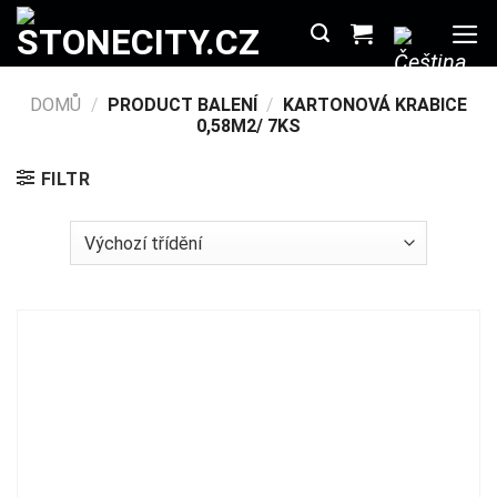
Přeskočit
na
obsah
DOMŮ
/
PRODUCT BALENÍ
/
KARTONOVÁ KRABICE
0,58M2/ 7KS
FILTR