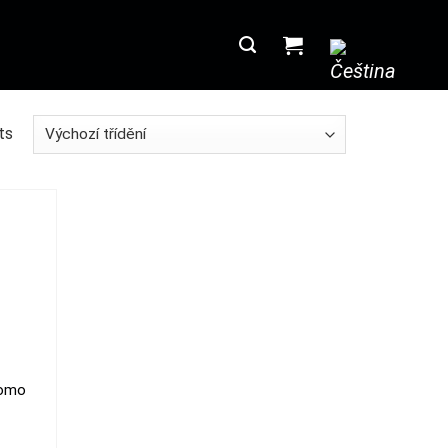
ts
uomo