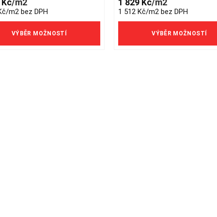
9
Kč
/m2
1 829
Kč
/m2
e
multiple
 Kč/m2 bez DPH
1 512 Kč/m2 bez DPH
s.
variants.
The
VÝBĚR MOŽNOSTÍ
VÝBĚR MOŽNOSTÍ
s
options
may
be
n
chosen
on
the
t
product
page