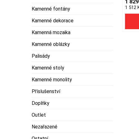
1 82
multipl
1 512
Kamenné fontány
variant
The
Kamenné dekorace
option
Kamenná mozaika
may
be
Kamenné oblázky
chose
on
Palisády
the
Kamenné stoly
produc
page
Kamenné monolity
Příslušenství
Doplňky
Outlet
Nezařazené
Ostatní