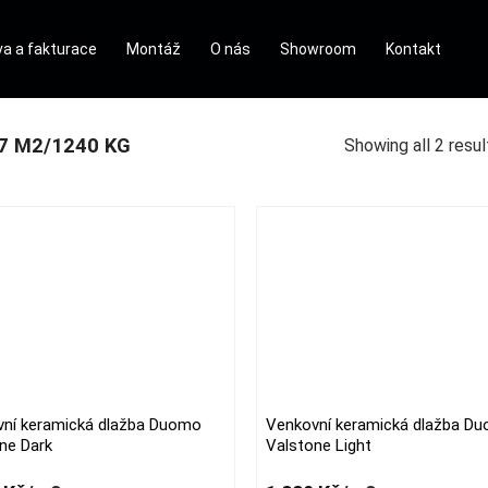
a a fakturace
Montáž
O nás
Showroom
Kontakt
7 M2/1240 KG
Showing all 2 resul
ní keramická dlažba Duomo
Venkovní keramická dlažba D
This
ne Dark
Valstone Light
t
product
has