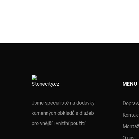
MENU
Jsme specialisté na dodávky
Doprava
kamenných obkladů a dlažeb
Kontak
pro vnější i vnitřní použití.
Montá
O nás