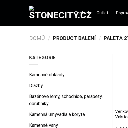
Přeskočit
na
Obchod
Outlet
Doprav
obsah
DOMŮ
/
PRODUCT BALENÍ
/
PALETA 2
KATEGORIE
Kamenné obklady
Dlažby
Bazénové lemy, schodnice, parapety,
obrubníky
Venkov
This
Kamenná umyvadla a koryta
Valsto
produc
Kamenné vany
has