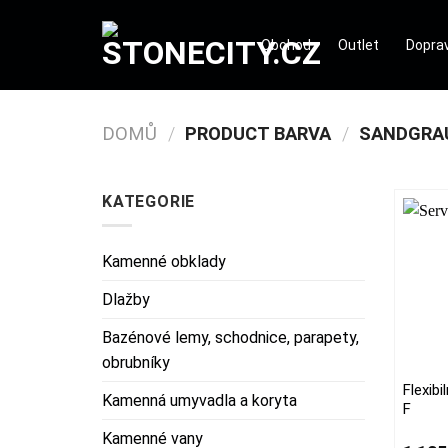
Přeskočit
na
Obchod
Outlet
Doprav
obsah
DOMŮ
/
PRODUCT BARVA
/
SANDGRAU
KATEGORIE
Kamenné obklady
Dlažby
Bazénové lemy, schodnice, parapety,
obrubníky
Flexib
This
Kamenná umyvadla a koryta
F
produc
Kamenné vany
has