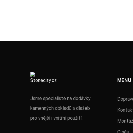
MENU
Jsme specialisté na dodávky
Doprava
kamenných obkladů a dlažeb
Kontak
pro vnější i vnitřní použití.
Montá
O nás