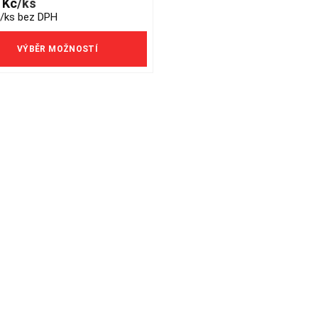
5
Kč
/ks
e
/ks bez DPH
s.
VÝBĚR MOŽNOSTÍ
s
n
t