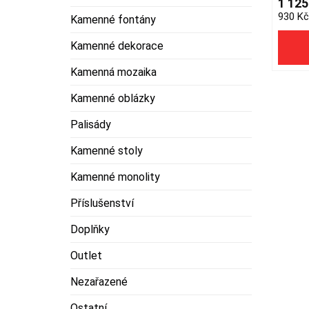
1 12
multipl
930 Kč
Kamenné fontány
variant
The
Kamenné dekorace
option
Kamenná mozaika
may
be
Kamenné oblázky
chose
on
Palisády
the
Kamenné stoly
produc
page
Kamenné monolity
Příslušenství
Doplňky
Outlet
Nezařazené
Ostatní