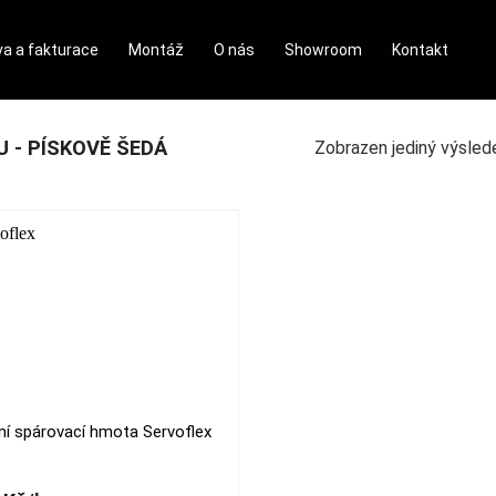
a a fakturace
Montáž
O nás
Showroom
Kontakt
 - PÍSKOVĚ ŠEDÁ
Zobrazen jediný výsled
ilní spárovací hmota Servoflex
t