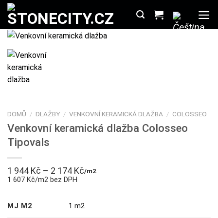
Přeskočit
na
obsah
DOMŮ
/
DLAŽBY
/
VENKOVNÍ KERAMICKÁ DLAŽBA
/
COLOSSEO
Venkovní keramická dlažba Colosseo
Tipovals
1 944
Kč
–
2 174
Kč
/m2
1 607 Kč/m2 bez DPH
MJ M2
1 m2