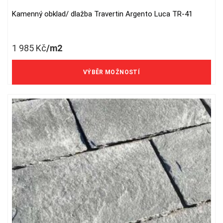
Kamenný obklad/ dlažba Travertin Argento Luca TR-41
This
product
has
1 985
Kč
/m2
multiple
variants.
1 640 Kč/m2 bez DPH
The
VÝBĚR MOŽNOSTÍ
options
may
be
chosen
on
the
product
page