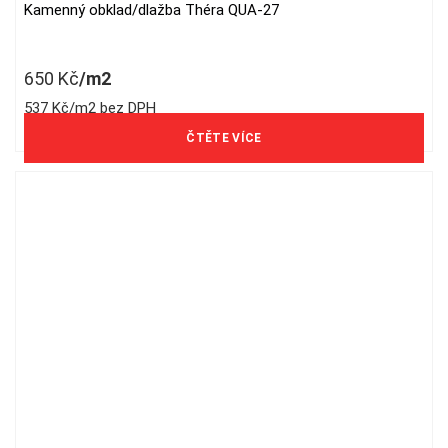
Kamenný obklad/dlažba Théra QUA-27
650
Kč
/m2
537 Kč/m2 bez DPH
ČTĚTE VÍCE