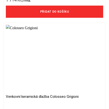
1 417 Kč/m2 bez DPH
PŘIDAT DO KOŠÍKU
Venkovní keramická dlažba Colosseo Grigioni
This
product
has