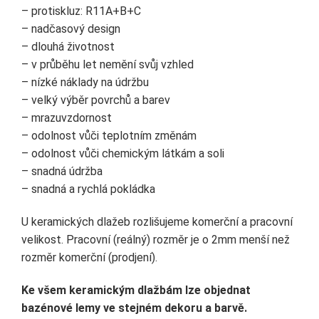
– protiskluz: R11A+B+C
– nadčasový design
– dlouhá životnost
– v průběhu let nemění svůj vzhled
– nízké náklady na údržbu
– velký výběr povrchů a barev
– mrazuvzdornost
– odolnost vůči teplotním změnám
– odolnost vůči chemickým látkám a soli
– snadná údržba
– snadná a rychlá pokládka
U keramických dlažeb rozlišujeme komerční a pracovní
velikost. Pracovní (reálný) rozměr je o 2mm menší než
rozměr komerční (prodjení).
Ke všem keramickým dlažbám lze objednat
bazénové lemy ve stejném dekoru a barvě.