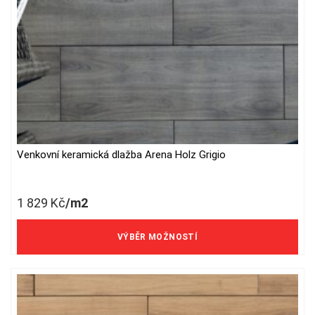
Venkovní keramická dlažba Arena Holz Grigio
This
product
has
1 829
Kč
/m2
multiple
variants.
1 512 Kč/m2 bez DPH
The
VÝBĚR MOŽNOSTÍ
options
may
be
chosen
on