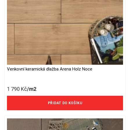
the
product
page
Venkovní keramická dlažba Arena Holz Noce
1 790
Kč
/m2
1 479 Kč/m2 bez DPH
PŘIDAT DO KOŠÍKU