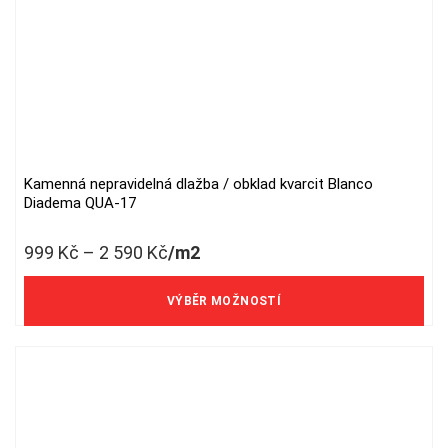
Kamenná nepravidelná dlažba / obklad kvarcit Blanco
This
Diadema QUA-17
product
has
999
Kč
–
2 590
Kč
/m2
multiple
variants.
826 Kč/m2 bez DPH
The
VÝBĚR MOŽNOSTÍ
options
may
be
chosen
on
the
product