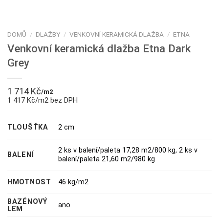
DOMŮ
/
DLAŽBY
/
VENKOVNÍ KERAMICKÁ DLAŽBA
/
ETNA
Venkovní keramická dlažba Etna Dark
Grey
1 714
Kč
/m2
1 417 Kč/m2 bez DPH
TLOUŠŤKA
2 cm
2 ks v balení/paleta 17,28 m2/800 kg
,
2 ks v
BALENÍ
balení/paleta 21,60 m2/980 kg
HMOTNOST
46 kg/m2
BAZÉNOVÝ
ano
LEM