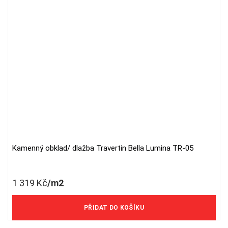
Kamenný obklad/ dlažba Travertin Bella Lumina TR-05
1 319
Kč
/m2
1 090 Kč/m2 bez DPH
PŘIDAT DO KOŠÍKU