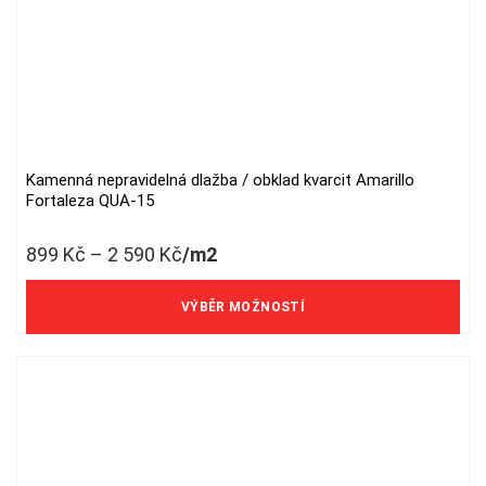
Kamenná nepravidelná dlažba / obklad kvarcit Amarillo
This
Fortaleza QUA-15
product
has
899
Kč
–
2 590
Kč
/m2
multiple
variants.
743 Kč/m2 bez DPH
The
VÝBĚR MOŽNOSTÍ
options
may
be
chosen
on
the
product
page