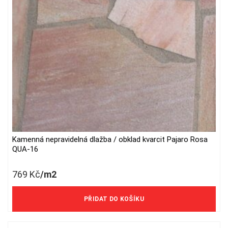
chosen
on
the
product
page
Kamenná nepravidelná dlažba / obklad kvarcit Pajaro Rosa
QUA-16
769
Kč
/m2
636 Kč/m2 bez DPH
PŘIDAT DO KOŠÍKU