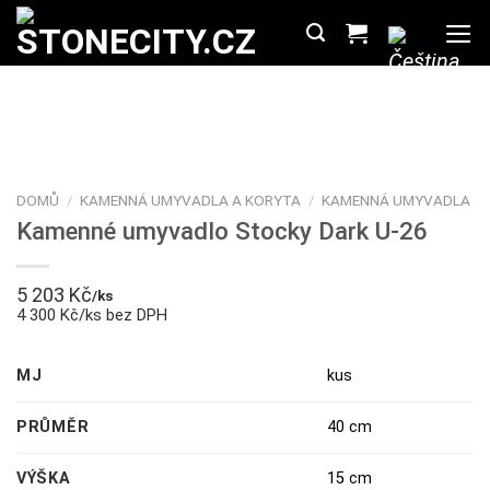
Přeskočit
na
obsah
DOMŮ
/
KAMENNÁ UMYVADLA A KORYTA
/
KAMENNÁ UMYVADLA
Kamenné umyvadlo Stocky Dark U-26
5 203
Kč
/ks
4 300 Kč/ks bez DPH
MJ
kus
PRŮMĚR
40 cm
VÝŠKA
15 cm