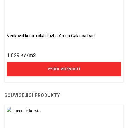
Venkovní keramická dlažba Arena Calanca Dark
This
product
has
1 829
Kč
/m2
multiple
variants.
The
VÝBĚR MOŽNOSTÍ
options
may
be
chosen
SOUVISEJÍCÍ PRODUKTY
on
the
product
page