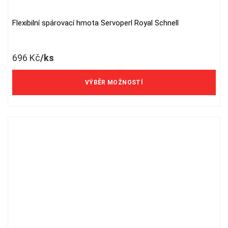
Flexibilní spárovací hmota Servoperl Royal Schnell
This
product
has
696
Kč
/ks
multiple
variants.
The
VÝBĚR MOŽNOSTÍ
options
may
be
chosen
on
the
product
page