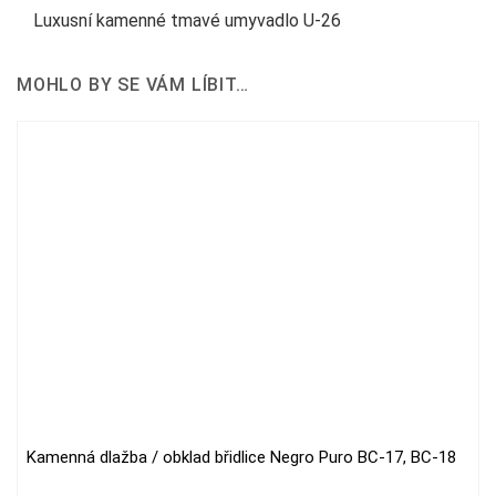
Luxusní kamenné tmavé umyvadlo U-26
MOHLO BY SE VÁM LÍBIT…
Kamenná dlažba / obklad břidlice Negro Puro BC-17, BC-18
This
product