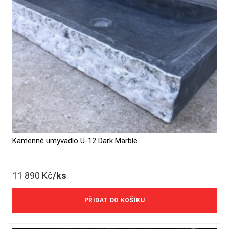
Kamenné umyvadlo U-12 Dark Marble
11 890
Kč
/ks
9 826 Kč/ks bez DPH
PŘIDAT DO KOŠÍKU