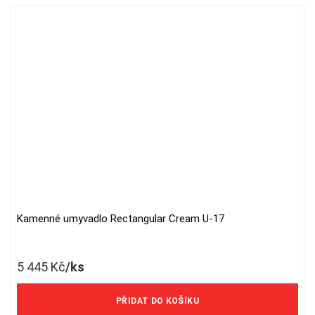
Kamenné umyvadlo Rectangular Cream U-17
5 445
Kč
/ks
4 500 Kč/ks bez DPH
PŘIDAT DO KOŠÍKU