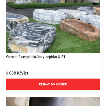
the
product
page
Kamenné umyvadlo/koryto/pítko U-31
6 038
Kč
/ks
4 990 Kč/ks bez DPH
PŘIDAT DO KOŠÍKU