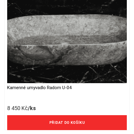
Kamenné umyvadlo Radom U-04
8 450
Kč
/ks
6 983 Kč/ks bez DPH
PŘIDAT DO KOŠÍKU