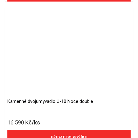
Kamenné dvojumyvadlo U-10 Noce double
16 590
Kč
/ks
13 711 Kč/ks bez DPH
PŘIDAT DO KOŠÍKU