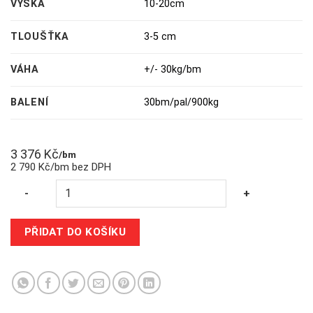
VÝŠKA
10-20cm
TLOUŠŤKA
3-5 cm
VÁHA
+/- 30kg/bm
BALENÍ
30bm/pal/900kg
3 376
Kč
/bm
2 790 Kč/bm bez DPH
Quantity
-
+
PŘIDAT DO KOŠÍKU