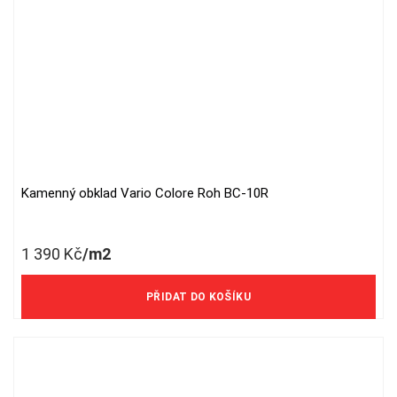
Kamenný obklad Vario Colore Roh BC-10R
1 390
Kč
/m2
1 149 Kč/m2 bez DPH
PŘIDAT DO KOŠÍKU