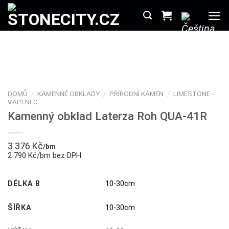
Přeskočit
na
obsah
DOMŮ
/
KAMENNÉ OBKLADY
/
PŘÍRODNÍ KÁMEN
/
LIMESTONE -
VÁPENEC
Kamenný obklad Laterza Roh QUA-41R
3 376
Kč
/bm
2 790 Kč/bm bez DPH
DÉLKA B
10-30cm
ŠÍŘKA
10-30cm