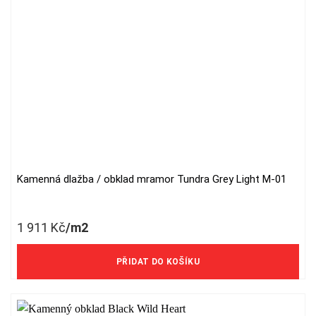
on
the
product
page
Kamenná dlažba / obklad mramor Tundra Grey Light M-01
1 911
Kč
/m2
1 579 Kč/m2 bez DPH
PŘIDAT DO KOŠÍKU