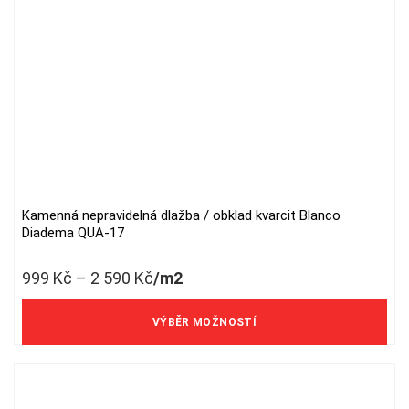
Kamenná nepravidelná dlažba / obklad kvarcit Blanco
This
Diadema QUA-17
product
has
999
Kč
–
2 590
Kč
/m2
multiple
variants.
826 Kč/m2 bez DPH
The
VÝBĚR MOŽNOSTÍ
options
may
be
chosen