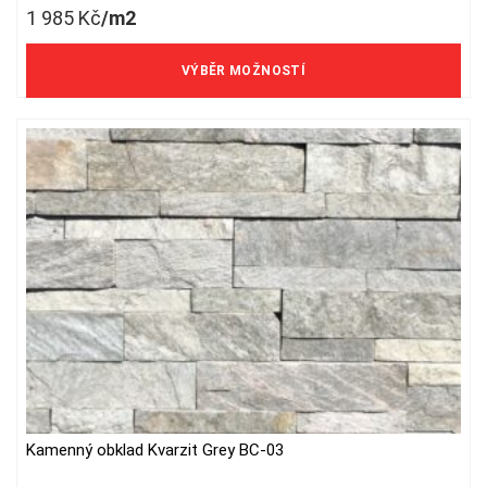
1 985
Kč
/m2
multiple
variants.
1 640 Kč/m2 bez DPH
The
VÝBĚR MOŽNOSTÍ
options
may
be
chosen
on
the
product
page
Kamenný obklad Kvarzit Grey BC-03