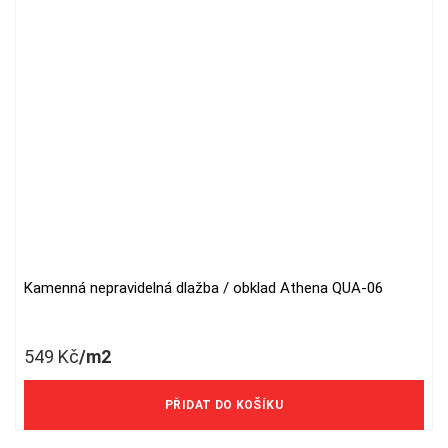
Kamenná nepravidelná dlažba / obklad Athena QUA-06
549
Kč
/m2
454 Kč/m2 bez DPH
PŘIDAT DO KOŠÍKU