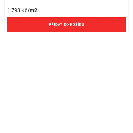
1 793
Kč
/m2
1 482 Kč/m2 bez DPH
PŘIDAT DO KOŠÍKU