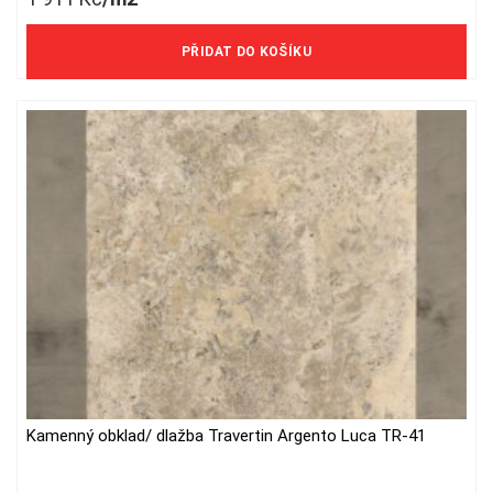
1 579 Kč/m2 bez DPH
PŘIDAT DO KOŠÍKU
Kamenný obklad/ dlažba Travertin Argento Luca TR-41
This
product
has