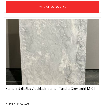
1 949 Kč/m2 bez DPH
PŘIDAT DO KOŠÍKU
Kamenná dlažba / obklad mramor Tundra Grey Light M-01
1 911
Kč
/m2