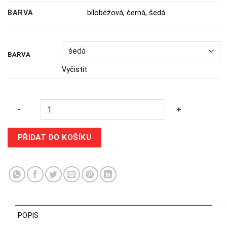
BARVA
bílobéžová
,
černá
,
šedá
BARVA
Vyčistit
Quantity
-
+
PŘIDAT DO KOŠÍKU
POPIS