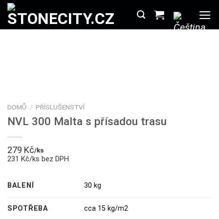
Přeskočit
na
obsah
DOMŮ
/
PŘÍSLUŠENSTVÍ
NVL 300 Malta s přísadou trasu
279
Kč
/ks
231 Kč/ks bez DPH
BALENÍ
30 kg
SPOTŘEBA
cca 15 kg/m2