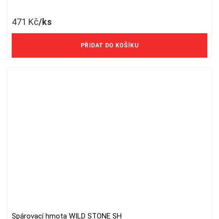
471
Kč
/ks
389 Kč/ks bez DPH
PŘIDAT DO KOŠÍKU
Spárovací hmota WILD STONE SH
This