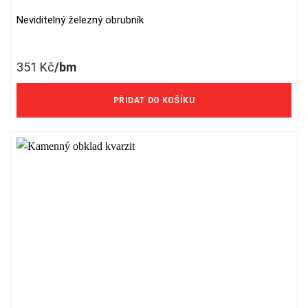
Neviditelný železný obrubník
351
Kč
/bm
290 Kč/bm bez DPH
PŘIDAT DO KOŠÍKU