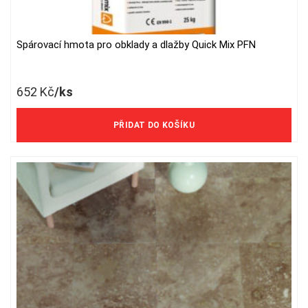
Spárovací hmota pro obklady a dlažby Quick Mix PFN
652
Kč
/ks
539 Kč/ks bez DPH
PŘIDAT DO KOŠÍKU