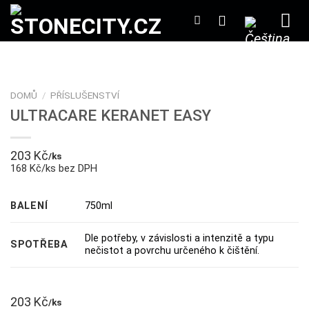
Přeskočit
na
obsah
DOMŮ
/
PŘÍSLUŠENSTVÍ
ULTRACARE KERANET EASY
203
Kč
/ks
168 Kč/ks bez DPH
BALENÍ
750ml
Dle potřeby, v závislosti a intenzitě a typu
SPOTŘEBA
nečistot a povrchu určeného k čištění.
203
Kč
/ks