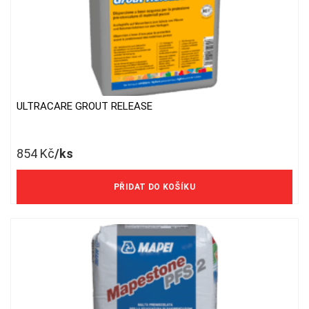
ULTRACARE GROUT RELEASE
854
Kč
/ks
706 Kč/ks bez DPH
PŘIDAT DO KOŠÍKU