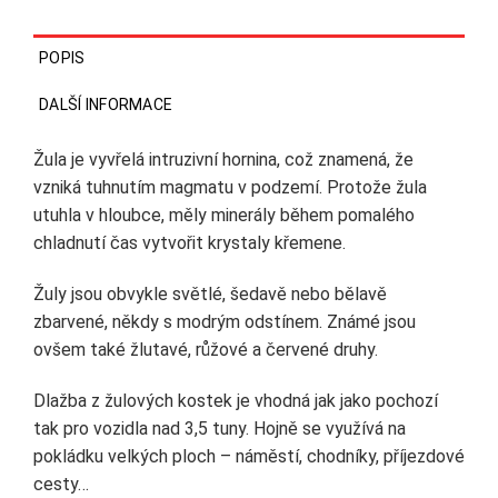
POPIS
DALŠÍ INFORMACE
Žula je vyvřelá intruzivní hornina, což znamená, že
vzniká tuhnutím magmatu v podzemí. Protože žula
utuhla v hloubce, měly minerály během pomalého
chladnutí čas vytvořit krystaly křemene.
Žuly jsou obvykle světlé, šedavě nebo bělavě
zbarvené, někdy s modrým odstínem. Známé jsou
ovšem také žlutavé, růžové a červené druhy.
Dlažba z žulových kostek je vhodná jak jako pochozí
tak pro vozidla nad 3,5 tuny. Hojně se využívá na
pokládku velkých ploch – náměstí, chodníky, příjezdové
cesty…