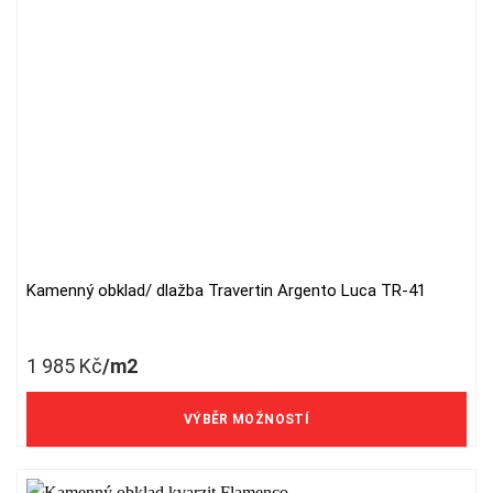
Kamenný obklad/ dlažba Travertin Argento Luca TR-41
This
product
has
1 985
Kč
/m2
multiple
variants.
1 640 Kč/m2 bez DPH
The
VÝBĚR MOŽNOSTÍ
options
may
be