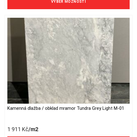
VÝBĚR MOŽNOSTÍ
options
may
be
chosen
on
the
product
page
Kamenná dlažba / obklad mramor Tundra Grey Light M-01
1 911
Kč
/m2