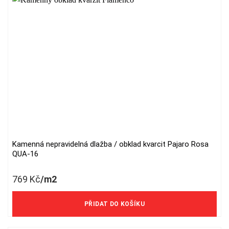
chosen
on
the
product
page
Kamenná nepravidelná dlažba / obklad kvarcit Pajaro Rosa
QUA-16
769
Kč
/m2
636 Kč/m2 bez DPH
PŘIDAT DO KOŠÍKU