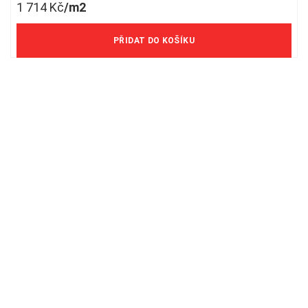
1 714
Kč
/m2
1 417 Kč/m2 bez DPH
PŘIDAT DO KOŠÍKU