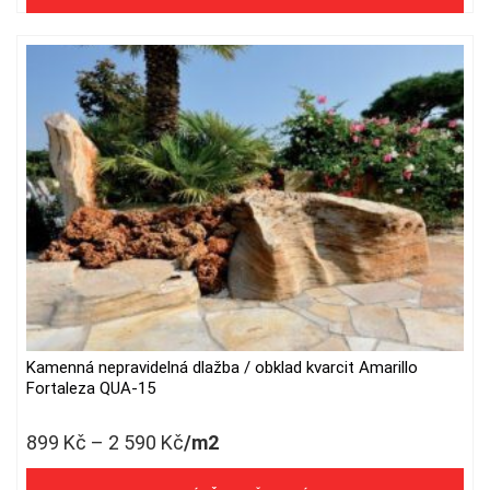
may
be
chosen
on
the
product
page
Kamenná nepravidelná dlažba / obklad kvarcit Amarillo
This
Fortaleza QUA-15
product
has
899
Kč
–
2 590
Kč
/m2
multiple
variants.
743 Kč/m2 bez DPH
The