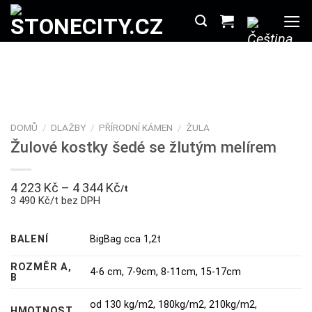
Přeskočit
na
obsah
DOMŮ
/
DLAŽBY
/
PŘÍRODNÍ KÁMEN
/
ŽULA
Žulové kostky šedé se žlutým melírem
4 223
Kč
–
4 344
Kč
/t
3 490 Kč/t bez DPH
BALENÍ
BigBag cca 1,2t
ROZMĚR A,
4-6 cm
,
7-9cm
,
8-11cm
,
15-17cm
B
od 130 kg/m2, 180kg/m2, 210kg/m2,
HMOTNOST