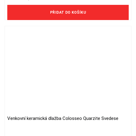
1 740 Kč/m2 bez DPH
PŘIDAT DO KOŠÍKU
Venkovní keramická dlažba Colosseo Quarzite Svedese