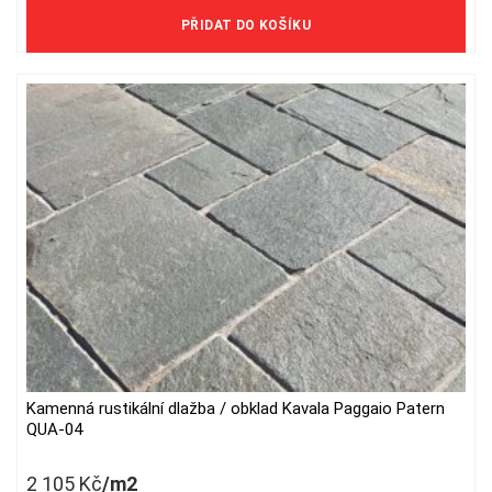
1 579 Kč/m2 bez DPH
PŘIDAT DO KOŠÍKU
Kamenná rustikální dlažba / obklad Kavala Paggaio Patern
QUA-04
2 105
Kč
/m2