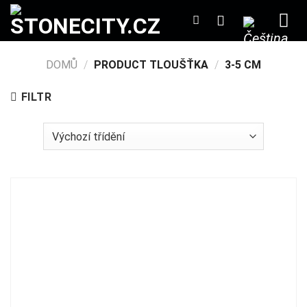
Přeskočit
na
obsah
DOMŮ
/
PRODUCT TLOUŠŤKA
/
3-5 CM
FILTR