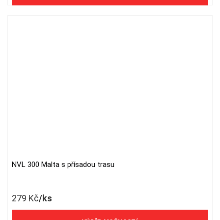
NVL 300 Malta s přísadou trasu
This
product
has
279
Kč
/ks
multiple
variants.
231 Kč/ks bez DPH
The