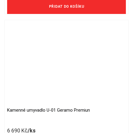
1 890 Kč/m2 bez DPH
PŘIDAT DO KOŠÍKU
Kamenné umyvadlo U-01 Geramo Premiun
6 690
Kč
/ks