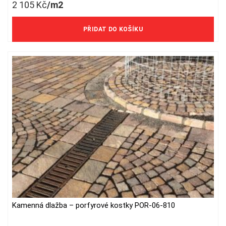
2 105
Kč
/m2
1 740 Kč/m2 bez DPH
PŘIDAT DO KOŠÍKU
Kamenná dlažba – porfyrové kostky POR-06-810
This
product