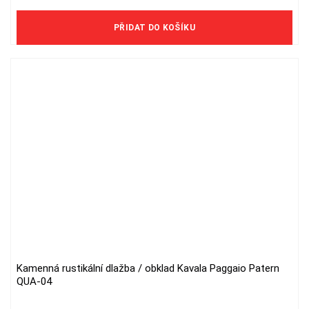
5 529 Kč/ks bez DPH
PŘIDAT DO KOŠÍKU
Kamenná rustikální dlažba / obklad Kavala Paggaio Patern
QUA-04